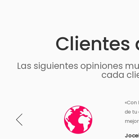
Clientes
Las siguientes opiniones m
cada cli
e
«Gran
s
Deli
Archite