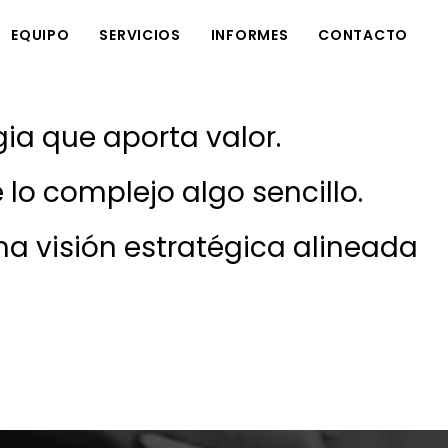
EQUIPO
SERVICIOS
INFORMES
CONTACTO
ia que aporta valor.
MÁS QUE MEDIOS…
lo complejo algo sencillo.
DISEÑO WEB Y ANALÍTICA
na visión estratégica alineada
SOCIAL LISTENING
SOLUCIONES VÍDEO, STREAMING Y WEB TV
FORMACIÓN PARA EQUIPOS