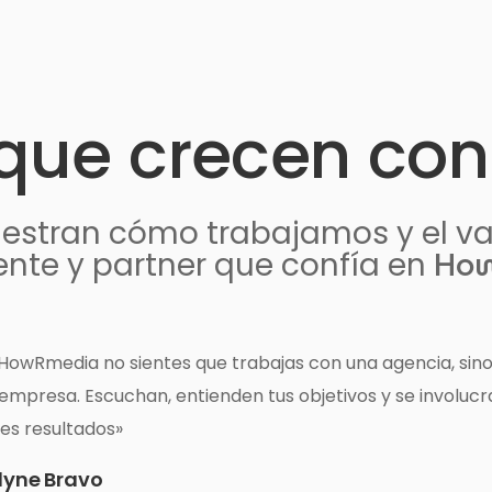
 que crecen con
uestran cómo trabajamos y el v
How
ente y partner que confía en
des profesionales que ofrecen soluciones a la medida de
a Fernández Ortiz
ct. ZELARI DE NUZZI