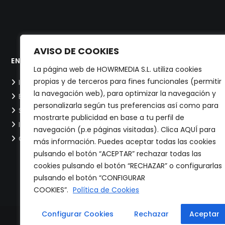
AVISO DE COOKIES
ENLACES DIRECTOS
CONTÁCTA
La página web de HOWRMEDIA S.L. utiliza cookies
propias y de terceros para fines funcionales (permitir
Inicio
Ana Vaque
la navegación web), para optimizar la navegación y
Equipo
Susana Cu
personalizarla según tus preferencias así como para
Servicios
mostrarte publicidad en base a tu perfil de
Informes
navegación (p.e páginas visitadas). Clica AQUÍ para
Contacto
más información. Puedes aceptar todas las cookies
pulsando el botón “ACEPTAR” rechazar todas las
cookies pulsando el botón “RECHAZAR” o configurarlas
pulsando el botón “CONFIGURAR
COOKIES”.
Política de Cookies
Configurar Cookies
Rechazar
Aceptar