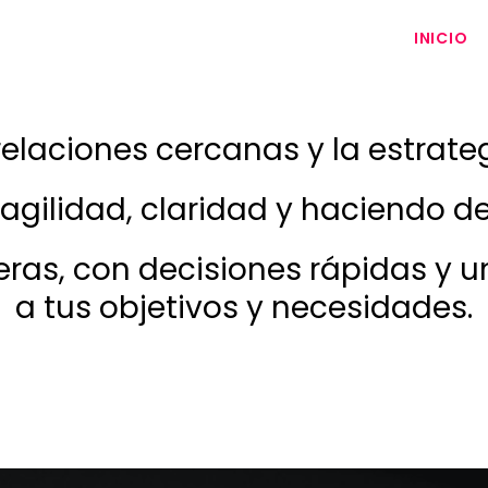
INICIO
elaciones cercanas y la estrateg
ESTRATEGIA DE MEDIOS
gilidad, claridad y haciendo de 
INVESTIGACIÓN E INSIGHTS
ras, con decisiones rápidas y u
ESTRATEGIA DE MEDIOS
PLANIFICACIÓN Y COMPRA
a tus objetivos y necesidades.
MEDIOS TRADICIONALES
SOLUCIONES DIGITALES